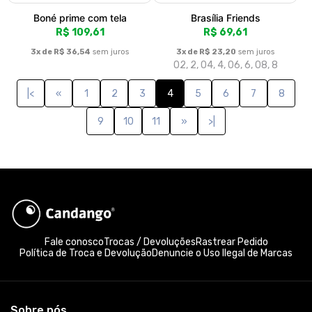
Boné prime com tela
Brasília Friends
R$ 109,61
R$ 69,61
3x de R$ 36,54
sem juros
3x de R$ 23,20
sem juros
02, 2, 04, 4, 06, 6, 08, 8
|<
«
1
2
3
4
5
6
7
8
9
10
11
»
>|
Fale conosco
Trocas / Devoluções
Rastrear Pedido
Política de Troca e Devolução
Denuncie o Uso Ilegal de Marcas
Sobre nós