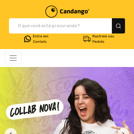
Plataforma de Print-O
Entre em
Rastreie seu
Contato
Pedido