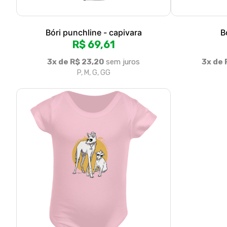
Bóri Guará e Caramelo Vida Loka
R$ 69,61
3x de R$ 23,20
sem juros
P, M, G, GG