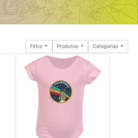
Bóri Foguetinho
R$ 69,61
3x de R$ 23,20
sem juros
P, M, G, GG