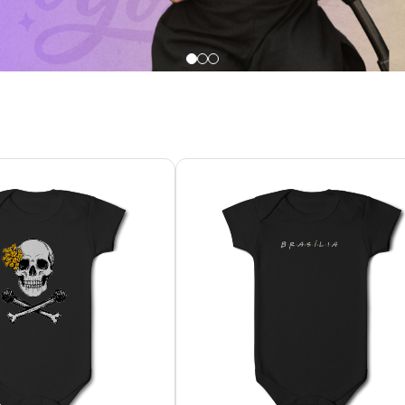
óri punchline
Bóri Brasília Friends
R$ 69,61
R$ 69,61
R$ 23,20
sem juros
3x de R$ 23,20
sem juros
P, M, G, GG
P, M, G, GG