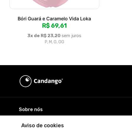
Sobre nós
Produtos autorais e criativos, pra você expressar todo o seu
© Dados do vendedor: CPF 730.940.051-87 - candangona
Acompanhe-nos:
Aviso de cookies