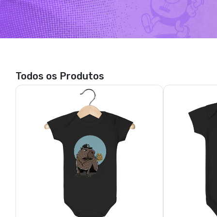
Bóri punchline - capivara
B
R$ 69,61
3x de R$ 23,20
sem juros
3x de 
P, M, G, GG