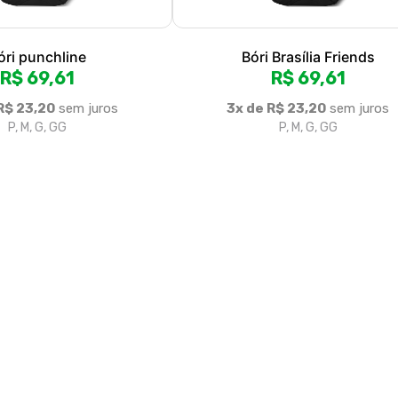
Fale conosco
Trocas / Devoluções
P
Rastrear Pedido