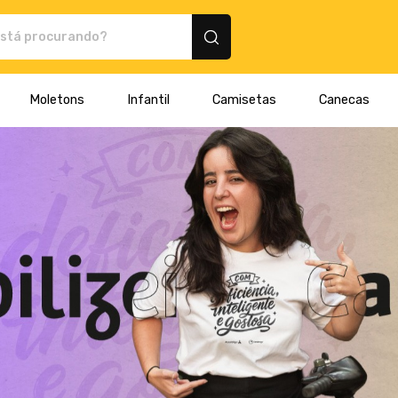
 Montink - Camisetas e produtos personalizados
Moletons
Infantil
Camisetas
Canecas