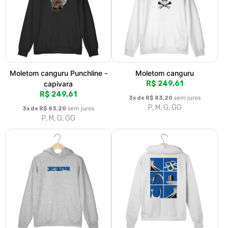
Moletom canguru Punchline -
Moletom canguru
capivara
R$ 249,61
R$ 249,61
3x de R$ 83,20
sem juros
P, M, G, GG
3x de R$ 83,20
sem juros
P, M, G, GG