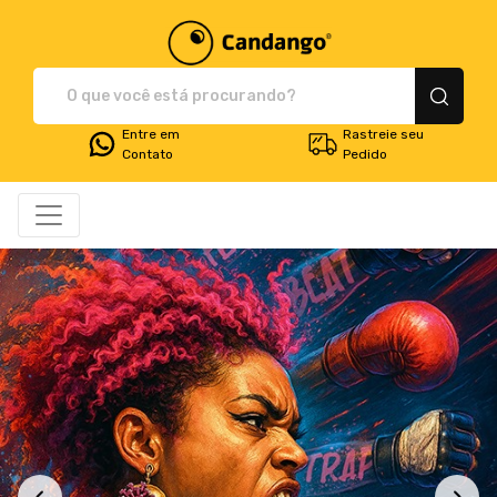
Plataforma de Print-O
Entre em
Rastreie seu
Contato
Pedido