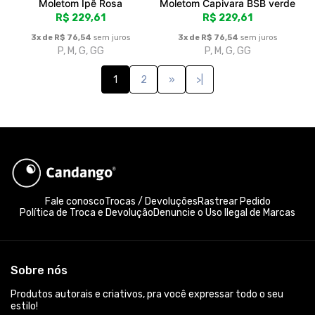
Moletom Ipê Rosa
Moletom Capivara BSB verde
R$ 229,61
R$ 229,61
3x de R$ 76,54
sem juros
3x de R$ 76,54
sem juros
P, M, G, GG
P, M, G, GG
1
2
»
>|
Fale conosco
Trocas / Devoluções
Rastrear Pedido
Política de Troca e Devolução
Denuncie o Uso Ilegal de Marcas
Sobre nós
Produtos autorais e criativos, pra você expressar todo o seu
estilo!