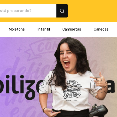
 Montink - Camisetas e produtos personalizados
Moletons
Infantil
Camisetas
Canecas