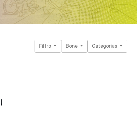
Filtro
Bone
Categorias
!