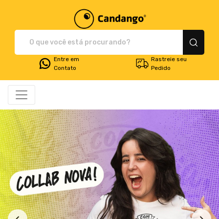
Plataforma de Print-O
Entre em
Rastreie seu
Contato
Pedido
Todos os Produtos
Menor preço
Produtos
Categorias