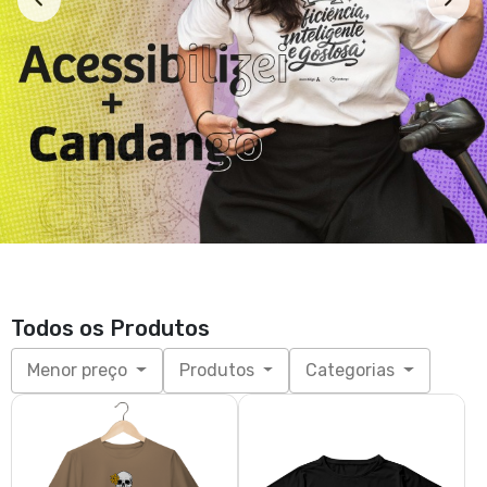
Camiseta reta punchline
Cropped Foguetinho
R$ 69,04
R$ 79,61
R$ 89,00
3x de R$ 23,01
sem juros
3x de R$ 26,54
sem juros
P, M, G, GG, XGG
P, M, G, GG