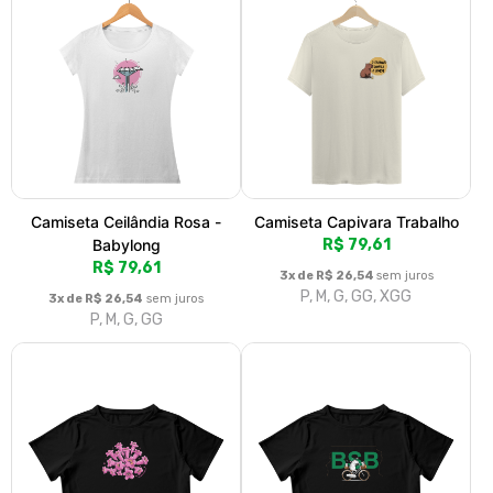
Cropped Ipê Rosa
Cropped capivara BSB verde
R$ 79,61
R$ 79,61
R$ 89,00
R$ 89,00
3x de R$ 26,54
sem juros
3x de R$ 26,54
sem juros
P, M, G, GG
P, M, G, GG
Cropped Catedral Amarela
Cropped Capivara BSB
R$ 79,61
R$ 79,61
R$ 89,00
R$ 89,00