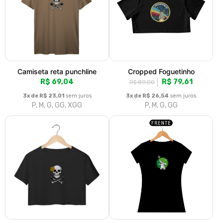
Cropped punchline
Camiseta Gama Periquito
R$ 79,61
R$ 79,61
3x de R$ 26,54
sem juros
3x de R$ 26,54
sem juros
P, M, G, GG
P, M, G, GG
Camiseta Gama Periquito
Camiseta Ceilândia azul
R$ 79,61
R$ 79,61
3x de R$ 26,54
sem juros
3x de R$ 26,54
sem juros
P, M, G, GG, XGG
P, M, G, GG, XGG