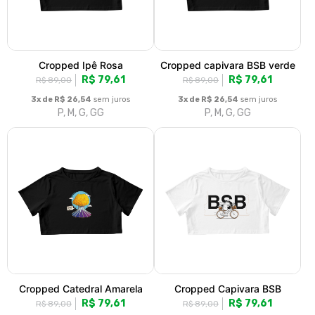
3x de R$ 26,54
sem juros
3x de R$ 26,54
sem juros
P, M, G, GG
P, M, G, GG
1
2
3
4
5
»
>|
Fale conosco
Trocas / Devoluções
Rastrear Pedido
Política de Troca e Devolução
Denuncie o Uso Ilegal de Marcas
Sobre nós
Produtos autorais e criativos, pra você expressar todo o seu
estilo!
© Dados do vendedor: CPF 730.940.051-87 -
candangonafoto@gmail.com