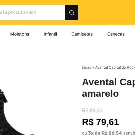
 Montink - Camisetas e produtos personalizados
Moletons
Infantil
Camisetas
Canecas
Início
>
Avental Capital do Rock
Avental Cap
amarelo
R$ 89,00
R$ 79,61
ou
3x de R$ 26,54
sem j