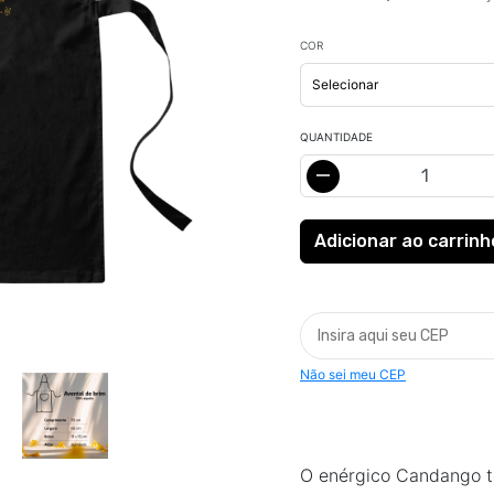
COR
QUANTIDADE
Não sei meu CEP
O enérgico Candango to