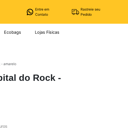
Entre em
Rastreie seu
Contato
Pedido
Ecobags
Lojas Físicas
 - amarelo
ital do Rock -
uros