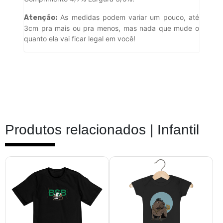
As medidas podem variar um pouco, até
Atenção:
3cm pra mais ou pra menos, mas nada que mude o
quanto ela vai ficar legal em você!
Produtos relacionados |
Infantil