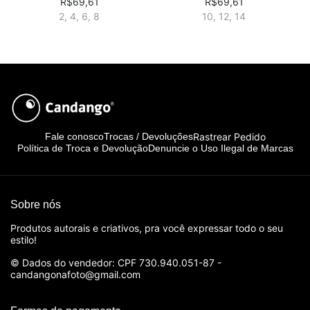
R$69,61
R$69,61
2, 4, 6, 8
10, 12, 14
Rastrear Pedido
Fale conosco
Trocas / Devoluções
Política de Troca e Devolução
Denuncie o Uso Ilegal de Marcas
Sobre nós
Produtos autorais e criativos, pra você expressar todo o seu
estilo!
© Dados do vendedor: CPF 730.940.051-87 -
candangonafoto@gmail.com