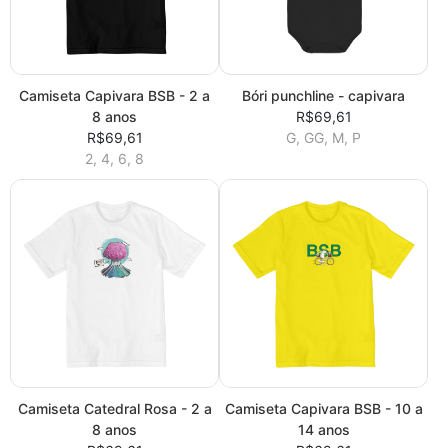
Camiseta Capivara BSB - 2 a
Bóri punchline - capivara
8 anos
R$69,61
R$69,61
G, GG, M, P
2, 4, 6, 8
Camiseta Catedral Rosa - 2 a
Camiseta Capivara BSB - 10 a
8 anos
14 anos