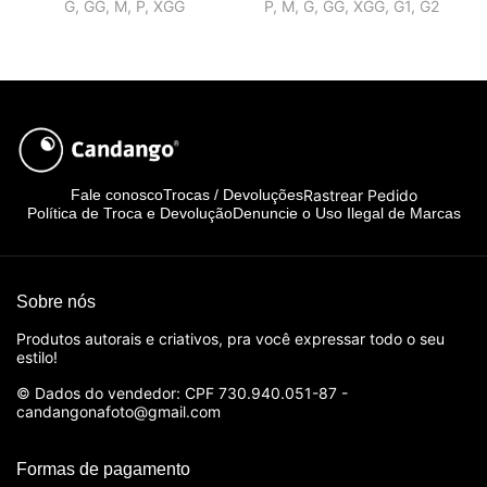
G, GG, M, P, XGG
P, M, G, GG, XGG, G1, G2
Rastrear Pedido
Fale conosco
Trocas / Devoluções
Política de Troca e Devolução
Denuncie o Uso Ilegal de Marcas
Sobre nós
Produtos autorais e criativos, pra você expressar todo o seu
estilo!
© Dados do vendedor: CPF 730.940.051-87 -
candangonafoto@gmail.com
Formas de pagamento