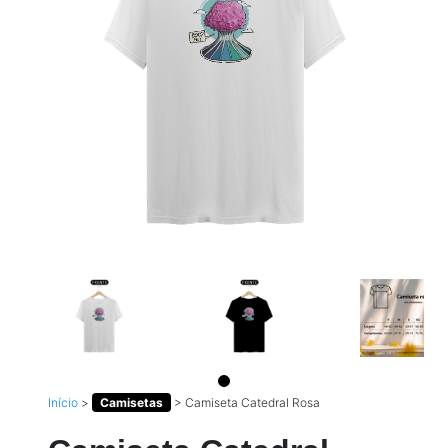
Início
>
Camisetas
>
Camiseta Catedral Rosa