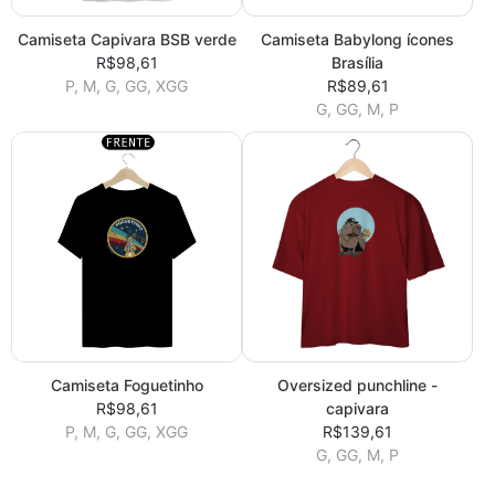
Camiseta Capivara BSB verde
Camiseta Babylong ícones
R$98,61
Brasília
P, M, G, GG, XGG
R$89,61
G, GG, M, P
Camiseta Foguetinho
Oversized punchline -
R$98,61
capivara
P, M, G, GG, XGG
R$139,61
G, GG, M, P