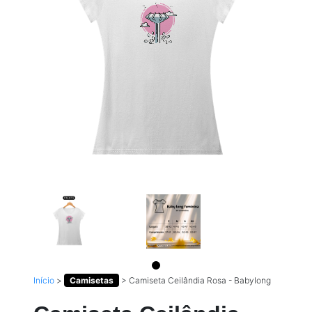
Início
>
Camisetas
>
Camiseta Ceilândia Rosa - Babylong