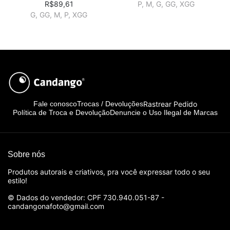
R$89,61
P, M, G, GG, XGG
G, GG, M, P, XGG
Rastrear Pedido
Fale conosco
Trocas / Devoluções
Política de Troca e Devolução
Denuncie o Uso Ilegal de Marcas
Sobre nós
Produtos autorais e criativos, pra você expressar todo o seu
estilo!
© Dados do vendedor: CPF 730.940.051-87 -
candangonafoto@gmail.com