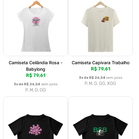
Camiseta Ceilândia Rosa -
Camiseta Capivara Trabalho
Babylong
R$ 79,61
R$ 79,61
3x de R$ 26,54
sem juros
P, M, G, GG, XGG
3x de R$ 26,54
sem juros
P, M, G, GG