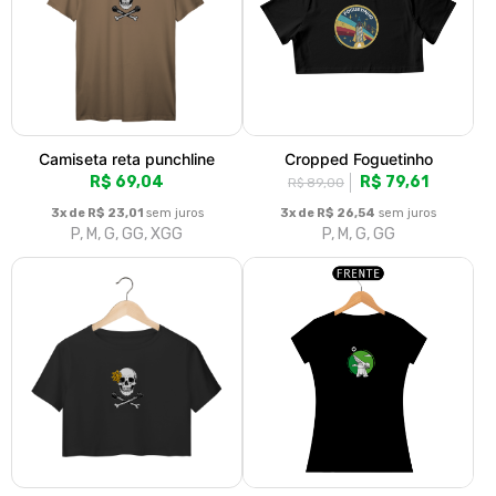
Camiseta reta punchline
Cropped Foguetinho
R$ 69,04
R$ 79,61
R$ 89,00
3x de R$ 23,01
sem juros
3x de R$ 26,54
sem juros
P, M, G, GG, XGG
P, M, G, GG