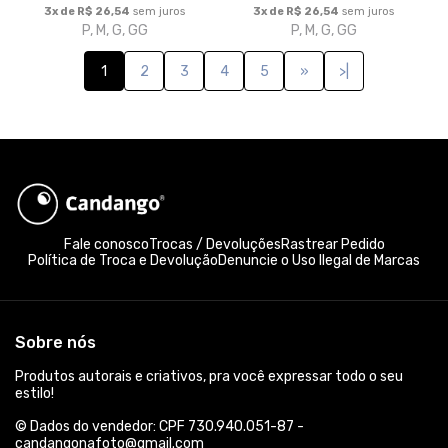
3x de R$ 26,54
sem juros
3x de R$ 26,54
sem juros
P, M, G, GG
P, M, G, GG
1
2
3
4
5
»
>|
Fale conosco
Trocas / Devoluções
Rastrear Pedido
Política de Troca e Devolução
Denuncie o Uso Ilegal de Marcas
Sobre nós
Produtos autorais e criativos, pra você expressar todo o seu
estilo!
© Dados do vendedor: CPF 730.940.051-87 -
candangonafoto@gmail.com