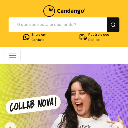
Plataforma de Print-O
Entre em
Rastreie seu
Contato
Pedido