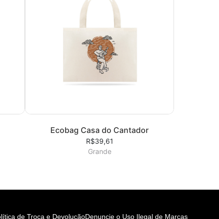
Ecobag Casa do Cantador
R$39,61
Grande
lítica de Troca e Devolução
Denuncie o Uso Ilegal de Marcas