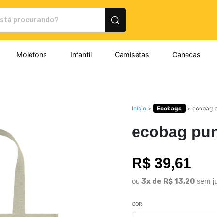
 Montink - Camisetas e produtos personalizados
Moletons
Infantil
Camisetas
Canecas
Início
>
Ecobags
>
ecobag p
ecobag pun
R$ 39,61
ou
3x de R$ 13,20
sem ju
COR