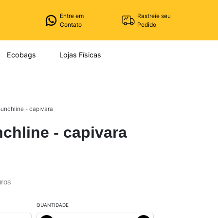
Entre em
Rastreie seu
Contato
Pedido
Ecobags
Lojas Físicas
unchline - capivara
chline - capivara
ros
QUANTIDADE