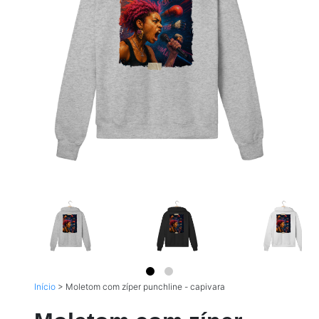
Início
>
Moletom com zíper punchline - capivara