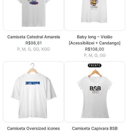
Camiseta Catedral Amarela
Baby long – Violão
R$98,61
[Acessibilizei + Candango]
P, M, G, GG, XGG
R$108,00
P, M, G, GG
Camiseta Oversized ícones
Camiseta Capivara BSB