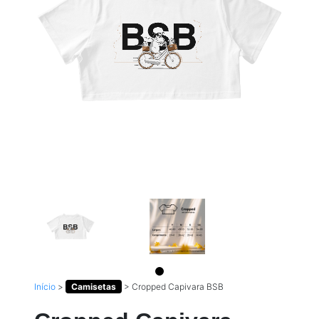
Início
>
Camisetas
>
Cropped Capivara BSB