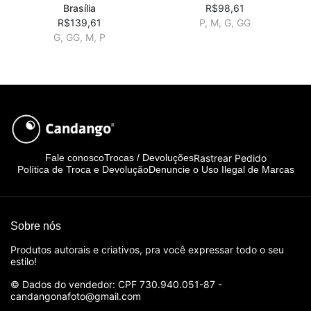
Brasília
R$98,61
R$139,61
P, M, G, GG
G, GG, M, P
Rastrear Pedido
Fale conosco
Trocas / Devoluções
Política de Troca e Devolução
Denuncie o Uso Ilegal de Marcas
Sobre nós
Produtos autorais e criativos, pra você expressar todo o seu
estilo!
© Dados do vendedor: CPF 730.940.051-87 -
candangonafoto@gmail.com