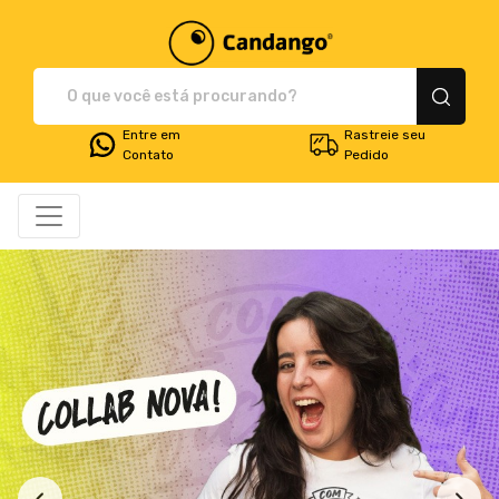
Plataforma de Print-O
Entre em
Rastreie seu
Contato
Pedido