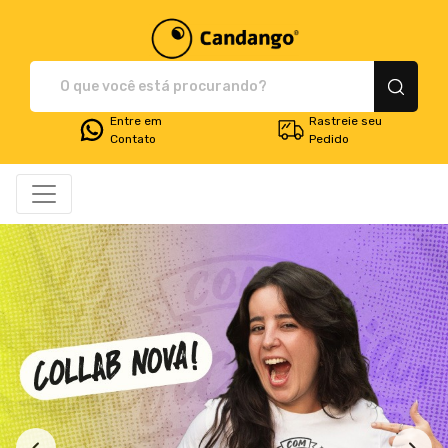
Plataforma de Print-O
Entre em
Rastreie seu
Contato
Pedido